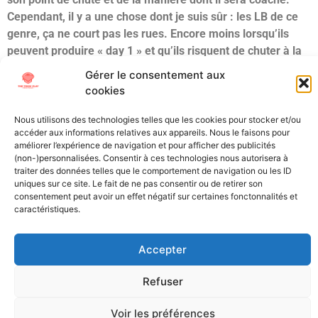
Cependant, il y a une chose dont je suis sûr : les LB de ce
genre, ça ne court pas les rues. Encore moins lorsqu’ils
peuvent produire « day 1 » et qu’ils risquent de chuter à la
Draft pour les raisons susvisées. Si je pense qu’il sera
Gérer le consentement aux
sélectionné au 3ème tour, je ne serais pas surpris de voir
cookies
sortir son nom dès le milieu du 2ème tour.
Nous utilisons des technologies telles que les cookies pour stocker et/ou
accéder aux informations relatives aux appareils. Nous le faisons pour
Étiqueté
Draft
NFL Draft
Scouting
Tulane
USC
améliorer l’expérience de navigation et pour afficher des publicités
(non-)personnalisées. Consentir à ces technologies nous autorisera à
All Texts Rights Reserved © 2023
traiter des données telles que le comportement de navigation ou les ID
uniques sur ce site. Le fait de ne pas consentir ou de retirer son
consentement peut avoir un effet négatif sur certaines fonctonnalités et
caractéristiques.
Tous les textes présents sur ce site sont protégés par les droits
d’auteur. Il est interdit de reproduire, distribuer ou utiliser de
quelque manière que ce soit ces éléments sans l’autorisation
Accepter
expresse de leurs propriétaires.
Refuser
Voir les préférences