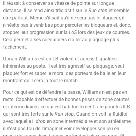
il réussit à conserver sa vitesse de pointe sur longue
distance. Il se rend ainsi très actif sur le
Run stop
et semble
être partout. Même s’il sait qu’il ne sera pas le plaqueur, il
n’hésite pas à venir bas pour percuter les bloqueurs et, donc,
stopper leur progression sur la
LoS
lors des jeux de courses.
Cela permet à ses coéquipiers d’aller au plaquage plus
facilement.
Dorian Williams est un LB violent et agressif, qualités
inhérentes au poste. I
l est très agressif au plaquage, veut
plaquer fort et saper le moral des porteurs de balle en leur
montrant qu’il sera là tout le match.
Pour ce qui est de défendre la passe, Williams n’est pas en
reste. Capable d’effectuer de bonnes prises de zone courtes
et intermédiaires, ce qui est habituellement rare pour les ILB
qui sont très forts sur le
Run stop
. Quand on voit la fluidité
avec laquelle il
drop
en zone intermédiaire et son athlétisme,
il n’est pas fou de l’imaginer voir développer son jeu en
prises de zones
deep
(zones profondes) chez les pros s’il