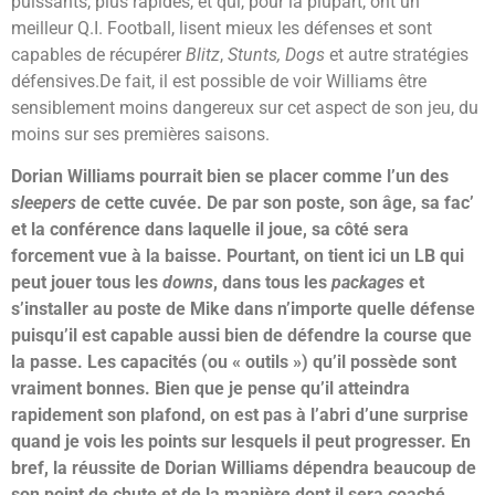
puissants, plus rapides, et qui, pour la plupart, ont un
meilleur Q.I. Football, lisent mieux les défenses et sont
capables de récupérer
Blitz
,
Stunts, Dogs
et autre stratégies
défensives.De fait, il est possible de voir Williams être
sensiblement moins dangereux sur cet aspect de son jeu, du
moins sur ses premières saisons.
Dorian Williams pourrait bien se placer comme l’un des
sleepers
de cette cuvée. De par son poste, son âge, sa fac’
et la conférence dans laquelle il joue, sa côté sera
forcement vue à la baisse. Pourtant, on tient ici un LB qui
peut jouer tous les
downs
, dans tous les
packages
et
s’installer au poste de Mike dans n’importe quelle défense
puisqu’il est c
apable aussi bien de défendre la course que
la passe. Les capacités (ou « outils ») qu’il possède sont
vraiment bonnes. Bien que je pense qu’il atteindra
rapidement son plafond, on est pas à l’abri d’une surprise
quand je vois les points sur lesquels il peut progresser.
En
bref, la réussite de Dorian Williams dépendra beaucoup de
son point de chute et de la manière dont il sera coaché.