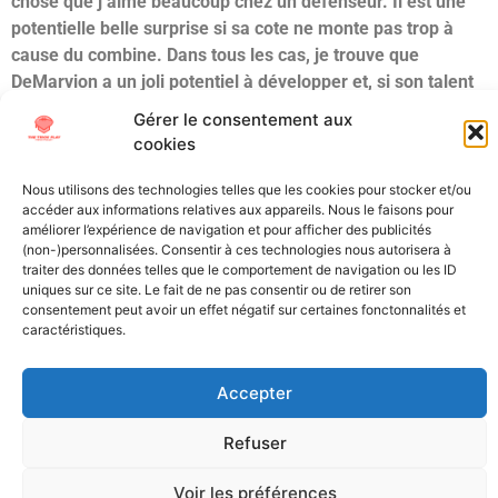
chose que j’aime beaucoup chez un défenseur. Il est une
potentielle belle surprise si sa cote ne monte pas trop à
cause du combine. Dans tous les cas, je trouve que
DeMarvion a un joli potentiel à développer et, si son talent
le place au 3eme tour sur mon board, je ne serais vraiment
Gérer le consentement aux
pas étonné si une équipe craquait à partir du milieu du
cookies
2ème.
Nous utilisons des technologies telles que les cookies pour stocker et/ou
accéder aux informations relatives aux appareils. Nous le faisons pour
Étiqueté
Linebackers
NCAA
NFL Draft
Scouting
Texas
améliorer l’expérience de navigation et pour afficher des publicités
(non-)personnalisées. Consentir à ces technologies nous autorisera à
All Texts Rights Reserved © 2023
traiter des données telles que le comportement de navigation ou les ID
uniques sur ce site. Le fait de ne pas consentir ou de retirer son
consentement peut avoir un effet négatif sur certaines fonctonnalités et
caractéristiques.
Tous les textes présents sur ce site sont protégés par les droits
d’auteur. Il est interdit de reproduire, distribuer ou utiliser de
quelque manière que ce soit ces éléments sans l’autorisation
Accepter
expresse de leurs propriétaires.
Refuser
Voir les préférences