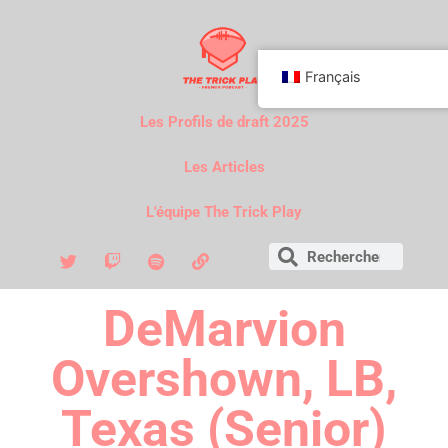
Français
Les Profils de draft 2025
Les Articles
L'équipe The Trick Play
DeMarvion
Overshown, LB,
Texas (Senior)