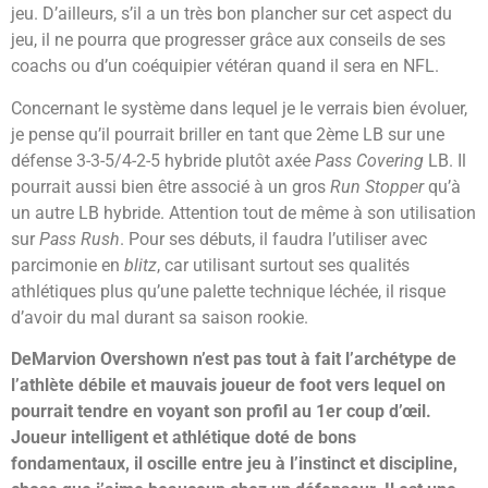
jeu. D’ailleurs, s’il a un très bon plancher sur cet aspect du
jeu, il ne pourra que progresser grâce aux conseils de ses
coachs ou d’un coéquipier vétéran quand il sera en NFL.
Concernant le système dans lequel je le verrais bien évoluer,
je pense qu’il pourrait briller en tant que 2ème LB sur une
défense 3-3-5/4-2-5 hybride plutôt axée
Pass Covering
LB. Il
pourrait aussi bien être associé à un gros
Run Stopper
qu’à
un autre LB hybride. Attention tout de même à son utilisation
sur
Pass Rush
. Pour ses débuts, il faudra l’utiliser avec
parcimonie en
blitz
, car utilisant surtout ses qualités
athlétiques plus qu’une palette technique léchée, il risque
d’avoir du mal durant sa saison rookie.
DeMarvion Overshown n’est pas tout à fait l’archétype de
l’athlète débile et mauvais joueur de foot vers lequel on
pourrait tendre en voyant son profil au 1er coup d’œil.
Joueur intelligent et athlétique doté de bons
fondamentaux, il oscille entre jeu à l’instinct et discipline,