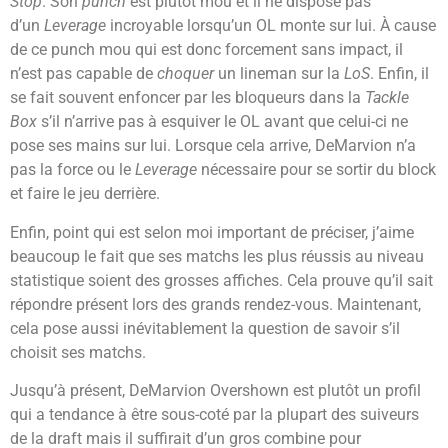
Stop
. Son
punch
est plutôt mou et il ne dispose pas
d’un
Leverage
incroyable lorsqu’un OL monte sur lui. À cause
de ce punch mou qui est donc forcement sans impact, il
n’est pas capable de
choquer
un lineman sur la
LoS
. Enfin, il
se fait souvent enfoncer par les bloqueurs dans la
Tackle
Box
s’il n’arrive pas à esquiver le OL avant que celui-ci ne
pose ses mains sur lui. Lorsque cela arrive, DeMarvion n’a
pas la force ou le
Leverage
nécessaire pour se sortir du block
et faire le jeu derrière.
Enfin, point qui est selon moi important de préciser, j’aime
beaucoup le fait que ses matchs les plus réussis au niveau
statistique soient des grosses affiches. Cela prouve qu’il sait
répondre présent lors des grands rendez-vous. Maintenant,
cela pose aussi inévitablement la question de savoir s’il
choisit ses matchs.
Jusqu’à présent, DeMarvion Overshown est plutôt un profil
qui a tendance à être sous-coté par la plupart des suiveurs
de la draft mais il suffirait d’un gros combine pour