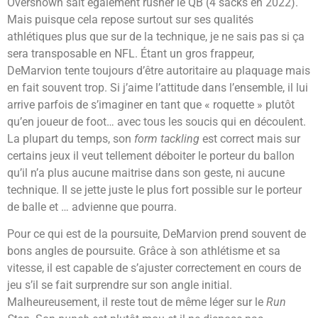
Overshown sait également rusher le QB (4 sacks en 2022).
Mais puisque cela repose surtout sur ses qualités
athlétiques plus que sur de la technique, je ne sais pas si ça
sera transposable en NFL. Étant un gros frappeur,
DeMarvion tente toujours d’être autoritaire au plaquage mais
en fait souvent trop. Si j’aime l’attitude dans l’ensemble, il lui
arrive parfois de s’imaginer en tant que « roquette » plutôt
qu’en joueur de foot… avec tous les soucis qui en découlent.
La plupart du temps, son
form tackling
est correct mais sur
certains jeux il veut tellement déboiter le porteur du ballon
qu’il n’a plus aucune maitrise dans son geste, ni aucune
technique. Il se jette juste le plus fort possible sur le porteur
de balle et … advienne que pourra.
Pour ce qui est de la poursuite, DeMarvion prend souvent de
bons angles de poursuite. Grâce à son athlétisme et sa
vitesse, il est capable de s’ajuster correctement en cours de
jeu s’il se fait surprendre sur son angle initial.
Malheureusement, il reste tout de même léger sur le
Run