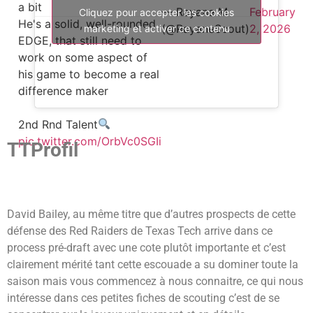
a bit
— Rayane M
February
Cliquez pour accepter les cookies
He's a solid, well-rounded
(@RayaneScout)
2, 2026
marketing et activer ce contenu
EDGE, that still need to
work on some aspect of
his game to become a real
difference maker
2nd Rnd Talent
pic.twitter.com/OrbVc0SGIi
TTProfil
David Bailey, au même titre que d’autres prospects de cette
défense des Red Raiders de Texas Tech arrive dans ce
process pré-draft avec une cote plutôt importante et c’est
clairement mérité tant cette escouade a su dominer toute la
saison mais vous commencez à nous connaitre, ce qui nous
intéresse dans ces petites fiches de scouting c’est de se