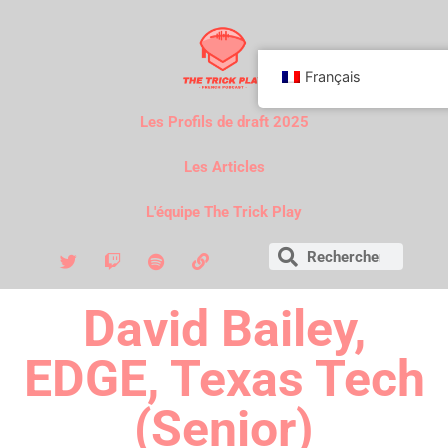
Français
Les Profils de draft 2025
Les Articles
L'équipe The Trick Play
David Bailey,
EDGE, Texas Tech
(Senior)