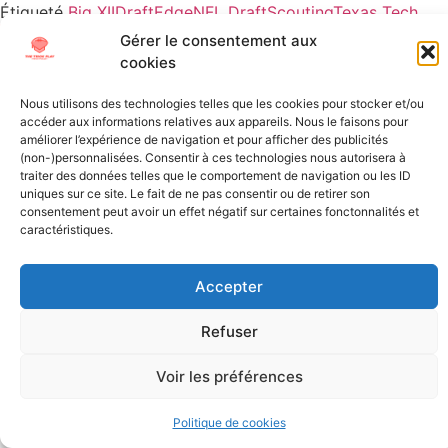
Étiqueté
Big XII
Draft
Edge
NFL Draft
Scouting
Texas Tech
Gérer le consentement aux
All Texts Rights Reserved © 2023
cookies
Nous utilisons des technologies telles que les cookies pour stocker et/ou
Tous les textes présents sur ce site sont protégés par les droits
accéder aux informations relatives aux appareils. Nous le faisons pour
d’auteur. Il est interdit de reproduire, distribuer ou utiliser de
améliorer l’expérience de navigation et pour afficher des publicités
(non-)personnalisées. Consentir à ces technologies nous autorisera à
quelque manière que ce soit ces éléments sans l’autorisation
traiter des données telles que le comportement de navigation ou les ID
expresse de leurs propriétaires.
uniques sur ce site. Le fait de ne pas consentir ou de retirer son
consentement peut avoir un effet négatif sur certaines fonctonnalités et
caractéristiques.
Accepter
Refuser
Voir les préférences
Politique de cookies