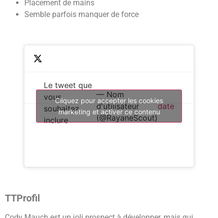
Placement de mains
Semble parfois manquer de force
Le tweet que
— Nom
vous
Cliquez pour accepter les cookies
d'utilisateur
date
souhaitez
marketing et activer ce contenu
(@RayaneScout)
inclure
TTProfil
Cody Mauch est un joli prospect à développer, mais qui