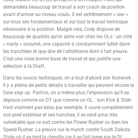
demandera beaucoup de travail à son coach de position
avant d’arriver au niveau voulu. Il est extrêmement «
raw
»
sur tous ses fondamentaux et sur tout le travail technique
nécessaire à la position. Malgré cela, Cody dispose de
beaucoup de qualités qu’on aime voir chez les OLs : un côté
«
nasty
» assumé, une capacité à constamment lutter dans
les tranchées et que dire de l’athlétisme dont il fait preuve.
C’est une vraie bonne base de travail et qui justifie une
sélection à la Draft.
Dans les soucis techniques, on a tout d’abord son
footwork
.
Il y a pleins de petits détails à travailler qui peuvent encore le
faire
step up
. Parfois, on a même plus l’impression qu’il se
déplace comme un DT que comme un OL : son
Kick & Slide
n’est vraiment pas beau par exemple. Il ouvre complètement
son pied extérieur et ses hanches, il se rend ainsi très
vulnérable que ce soit contre les Power Rusher ou bien les
Speed Rusher. La preuve sur le match contre South Dakota
State où il se tord la cheville car il se fait taper par le DL