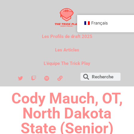
Français
Les Profils de draft 2025
Les Articles
L'équipe The Trick Play
Cody Mauch, OT,
North Dakota
State (Senior)