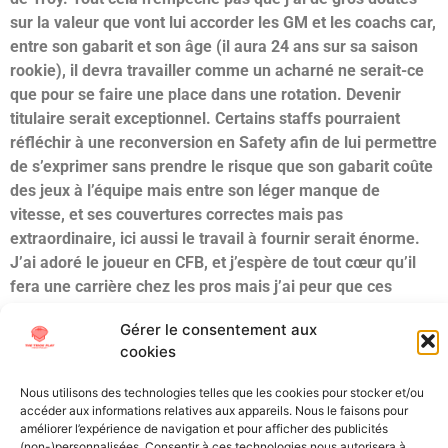
sur la valeur que vont lui accorder les GM et les coachs car,
entre son gabarit et son âge (il aura 24 ans sur sa saison
rookie), il devra travailler comme un acharné ne serait-ce
que pour se faire une place dans une rotation. Devenir
titulaire serait exceptionnel. Certains staffs pourraient
réfléchir à une reconversion en Safety afin de lui permettre
de s’exprimer sans prendre le risque que son gabarit coûte
des jeux à l’équipe mais entre son léger manque de
vitesse, et ses couvertures correctes mais pas
extraordinaire, ici aussi le travail à fournir serait énorme.
J’ai adoré le joueur en CFB, et j’espère de tout cœur qu’il
fera une carrière chez les pros mais j’ai peur que ces
fameux standards NFL posent un pari que les franchises
Gérer le consentement aux
ne seront pas prêtes à relever. Pour moi, il est un pari du
cookies
3ème jour. Pour les franchises NFL, on pourrait être sur un
choix du 7ème tour, voire UDFA.
Nous utilisons des technologies telles que les cookies pour stocker et/ou
accéder aux informations relatives aux appareils. Nous le faisons pour
Étiqueté
Draft
LB
NCAA
NFL Draft
Scouting
Troy
améliorer l’expérience de navigation et pour afficher des publicités
(non-)personnalisées. Consentir à ces technologies nous autorisera à