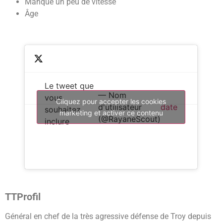
Manque un peu de vitesse
Âge
Le tweet que
— Nom
vous
Cliquez pour accepter les cookies
d'utilisateur
date
souhaitez
marketing et activer ce contenu
(@RayaneScout)
inclure
TTProfil
Général en chef de la très agressive défense de Troy depuis