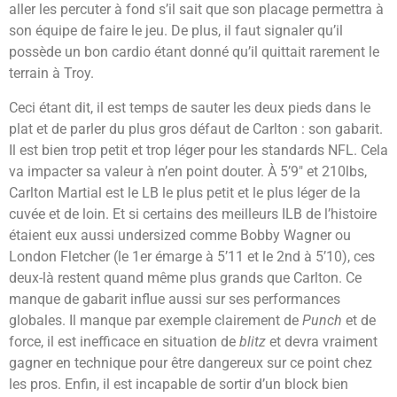
aller les percuter à fond s’il sait que son placage permettra à
son équipe de faire le jeu. De plus, il faut signaler qu’il
possède un bon cardio étant donné qu’il quittait rarement le
terrain à Troy.
Ceci étant dit, il est temps de sauter les deux pieds dans le
plat et de parler du plus gros défaut de Carlton : son gabarit.
Il est bien trop petit et trop léger pour les standards NFL. Cela
va impacter sa valeur à n’en point douter. À 5’9″ et 210lbs,
Carlton Martial est le LB le plus petit et le plus léger de la
cuvée et de loin. Et si certains des meilleurs ILB de l’histoire
étaient eux aussi undersized comme Bobby Wagner ou
London Fletcher (le 1er émarge à 5’11 et le 2nd à 5’10), ces
deux-là restent quand même plus grands que Carlton. Ce
manque de gabarit influe aussi sur ses performances
globales. Il manque par exemple clairement de
Punch
et de
force, il est inefficace en situation de
blitz
et devra vraiment
gagner en technique pour être dangereux sur ce point chez
les pros. Enfin, il est incapable de sortir d’un block bien