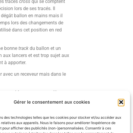
des tracés
cross
qui se comptent
ision lors de ses tracés. Il
u dégât ballon en mains mais il
 temps lors des changements de
tilisé dans cet position en red
une bonne
track
du ballon et un
n aux lancers et est trop sujet aux
t à apporter.
ur avec un receveur mais dans le
s sympathique en tant que X
ça sera le seul scouting de
Gérer le consentement aux cookies
t son avenir qui se joue, dans la
 a joué et où il a eu affaire à de
ns des technologies telles que les cookies pour stocker et/ou accéder aux
pects du jeu chez lui et être un
 relatives aux appareils. Nous le faisons pour améliorer l’expérience de
il est au mieux un talent du 4ème
t pour afficher des publicités (non-)personnalisées. Consentir à ces