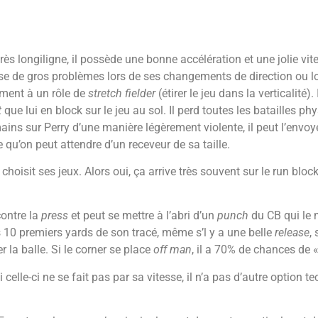
 très longiligne, il possède une bonne accélération et une jolie v
ose de gros problèmes lors de ses changements de direction ou l
ement à un rôle de
stretch fielder
(étirer le jeu dans la verticalité
t
que lui en block sur le jeu au sol. Il perd toutes les batailles p
ins sur Perry d’une manière légèrement violente, il peut l’envoyer e
 qu’on peut attendre d’un receveur de sa taille.
l choisit ses jeux. Alors oui, ça arrive très souvent sur le run bl
contre la
press
et peut se mettre à l’abri d’un
punch
du CB qui le m
 10 premiers yards de son tracé, même s’l y a une belle
release
,
er la balle. Si le corner se place
off man
, il a 70% de chances de 
i celle-ci ne se fait pas par sa vitesse, il n’a pas d’autre option