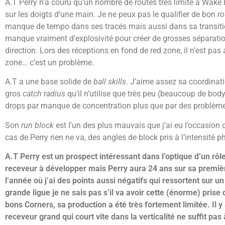
A.T Perry n’a couru qu’un nombre de routes très limité à Wake
sur les doigts d’une main. Je ne peux pas le qualifier de bon
ro
manque de tempo dans ses tracés mais aussi dans sa transition 
manque vraiment d’explosivité pour créer de grosses séparati
direction. Lors des réceptions en fond de red zone, il n’est pas 
zone… c’est un problème.
A.T a une base solide de
ball skills
. J’aime assez sa coordinati
gros
catch radius
qu’il n’utilise que très peu (beaucoup de body
drops par manque de concentration plus que par des problème
Son
run block
est l’un des plus mauvais que j’ai eu l’occasion
cas de Perry rien ne va, des angles de block pris à l’intensité ph
A.T Perry est un prospect intéressant dans l’optique d’un rôl
receveur à développer mais Perry aura 24 ans sur sa première
l’année où j’ai des points aussi négatifs qui ressortent sur u
grande ligue je ne sais pas s’il va avoir cette (énorme) prise 
bons Corners, sa production a été très fortement limitée. Il 
receveur grand qui court vite dans la verticalité ne suffit p