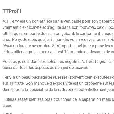
TTProfil
A.T Perry est un bon athlète sur la verticalité pour son gabarit
vraiment d’explosivité et d’agilité dans son
footwork
, ce qui p
athlétiques, en partie dûes à son gabarit, le cantonnent uniqu
chez Perry. Je crois que je n’ai jamais vu un receveur aussi
sof
block
ou lors de ses routes. Si n’importe quel joueur pose les ma
et travailler sa puissance car il est 10 pounds en dessous de ce
Puisque je suis dans les côtés très négatifs, A.T est feignant, i
aussi sur tous les aspects de son jeu de receveur.
Perry a un beau package de
releases
, souvent bien exécutées 
sur sa route. Son manque d’explosivité est un problème sur les
dernier aura la possibilité de le rattraper et potentiellement jou
Il utilise assez bien ses bras pour créer de la séparation mais s
créer.