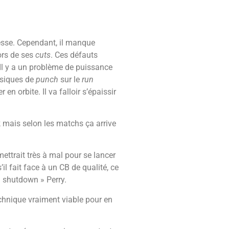
itesse. Cependant, il manque
ors de ses
cuts
. Ces défauts
). Il y a un problème de puissance
hysiques de
punch
sur le
run
n orbite. Il va falloir s’épaissir
ock mais selon les matchs ça arrive
ettrait très à mal pour se lancer
 s’il fait face à un CB de qualité, ce
« shutdown » Perry.
 technique vraiment viable pour en