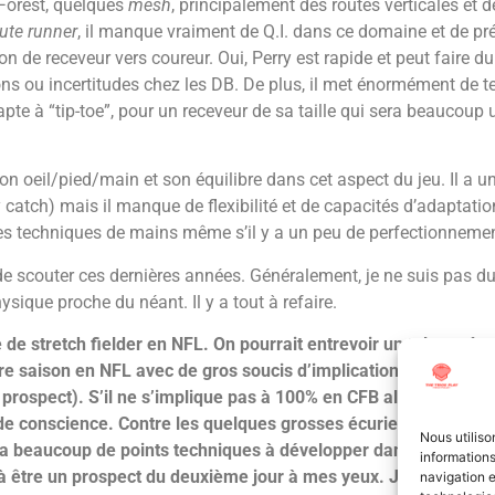
 Forest, quelques
mesh
, principalement des routes verticales et 
ute runner
, il manque vraiment de Q.I. dans ce domaine et de préc
de receveur vers coureur. Oui, Perry est rapide et peut faire d
ons ou incertitudes chez les DB. De plus, il met énormément de
apte à “tip-toe”, pour un receveur de sa taille qui sera beaucoup u
on oeil/pied/main et son équilibre dans cet aspect du jeu. Il a 
 catch) mais il manque de flexibilité et de capacités d’adaptatio
s techniques de mains même s’il y a un peu de perfectionnemen
 de scouter ces dernières années. Généralement, je ne suis pas d
ysique proche du néant. Il y a tout à refaire.
e de stretch fielder en NFL. On pourrait entrevoir un talent trè
 saison en NFL avec de gros soucis d’implication dans le jeu (
n prospect). S’il ne s’implique pas à 100% en CFB alors que c’es
de conscience. Contre les quelques grosses écuries contre qui il
Nous utiliso
y a beaucoup de points techniques à développer dans tous les as
informations
as à être un prospect du deuxième jour à mes yeux. J’estime qu’
navigation e