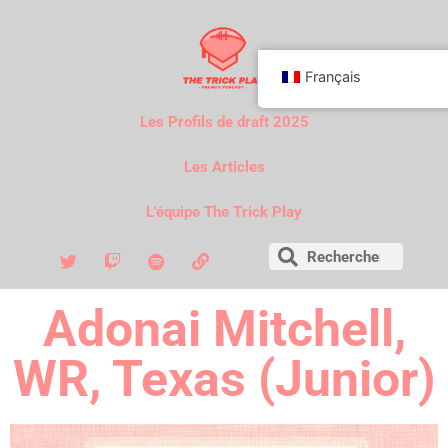
Français
Les Profils de draft 2025
Les Articles
L'équipe The Trick Play
Adonai Mitchell,
WR, Texas (Junior)