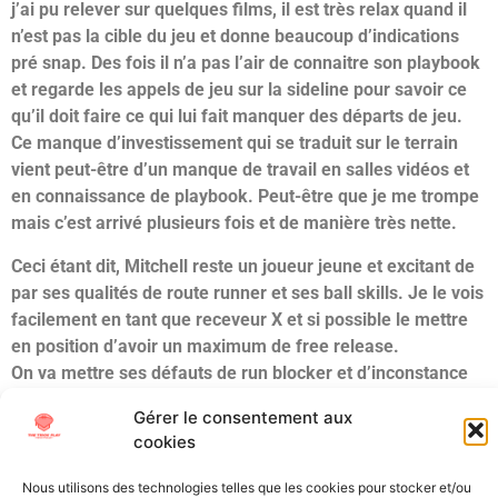
j’ai pu relever sur quelques films, il est très relax quand il
n’est pas la cible du jeu et donne beaucoup d’indications
pré snap. Des fois il n’a pas l’air de connaitre son playbook
et regarde les appels de jeu sur la sideline pour savoir ce
qu’il doit faire ce qui lui fait manquer des départs de jeu.
Ce manque d’investissement qui se traduit sur le terrain
vient peut-être d’un manque de travail en salles vidéos et
en connaissance de playbook. Peut-être que je me trompe
mais c’est arrivé plusieurs fois et de manière très nette.
Ceci étant dit, Mitchell reste un joueur jeune et excitant de
par ses qualités de route runner et ses ball skills. Je le vois
facilement en tant que receveur X et si possible le mettre
en position d’avoir un maximum de free release.
On va mettre ses défauts de run blocker et d’inconstance
sur le dos de la jeunesse et espérer qu’il se développe au
Gérer le consentement aux
mieux mais j’ai du mal à voir un haut plafond chez lui.
cookies
J’évalue Adonai Mitchell comme un talent du 2ème jour.
Nous utilisons des technologies telles que les cookies pour stocker et/ou