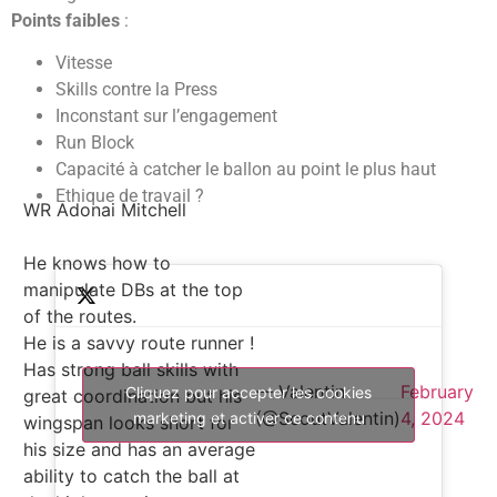
Points faibles
:
Vitesse
Skills contre la Press
Inconstant sur l’engagement
Run Block
Capacité à catcher le ballon au point le plus haut
Ethique de travail ?
WR Adonai Mitchell
He knows how to
manipulate DBs at the top
of the routes.
He is a savvy route runner !
Has strong ball skills with
— Valentin
February
Cliquez pour accepter les cookies
great coordination but his
(@ScoutValentin)
4, 2024
marketing et activer ce contenu
wingspan looks short for
his size and has an average
ability to catch the ball at