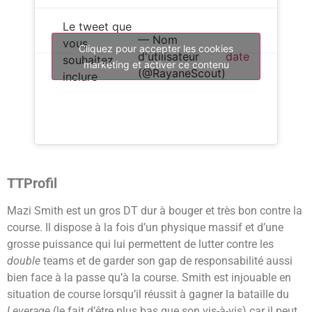
Le tweet que
— Nom
vous
Cliquez pour accepter les cookies
d'utilisateur
date
souhaitez
marketing et activer ce contenu
(@RayaneScout)
inclure
TTProfil
Mazi Smith est un gros DT dur à bouger et très bon contre la
course. Il dispose à la fois d’un physique massif et d’une
grosse puissance qui lui permettent de lutter contre les
double
teams et de garder son gap de responsabilité aussi
bien face à la passe qu’à la course. Smith est injouable en
situation de course lorsqu’il réussit à gagner la bataille du
Leverage
(le fait d’être plus bas que son vis-à-vis) car il peut