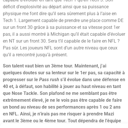
déficit d’explosivité au départ ainsi que sa puissance
physique me font dire qu’il sera sûrement plus à l’aise en
Tech 1. Largement capable de prendre une place comme DE
sur un front 30 grâce à sa puissance et sa vitesse post 1er
pas, il a aussi montré à Michigan qu’il était capable d’évoluer
en NT sur un front 30. Sera t’il capable de le faire en NFL ?
Pas sûr. Les joueurs NFL sont d’un autre niveau que ceux
qu’il a rencontré jusqu’à présent.
Son talent vaut bien un 3ème tour. Maintenant, j’ai
quelques doutes sur sa lenteur sur le 1er pas, sa capacité à
progresser sur le
Pass rush
s’il évolue dans une défense en
40 et, à défaut, son habilité à jouer au haut niveau en tant
que Nose Tackle. Son plafond ne me semblant pas être
extrêmement élevé, je ne le vois pas être capable de faire
un bond au niveau de ses performances après 1 ou 2 ans
en NFL. Ainsi, je n’irais pas me risquer à prendre Mazi
avant le 3ème ou le 4ème tour. Tout dépendra de l’équipe
intéressée. Le voit-elle titulaire ? Remplaçant ? Joueur de