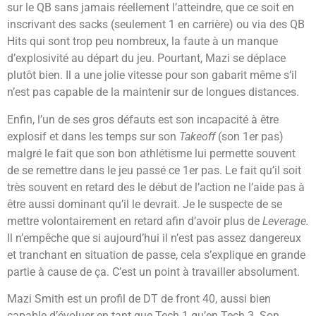
sur le QB sans jamais réellement l’atteindre, que ce soit en
inscrivant des sacks (seulement 1 en carrière) ou via des QB
Hits qui sont trop peu nombreux, la faute à un manque
d’explosivité au départ du jeu. Pourtant, Mazi se déplace
plutôt bien. Il a une jolie vitesse pour son gabarit même s’il
n’est pas capable de la maintenir sur de longues distances.
Enfin, l’un de ses gros défauts est son incapacité à être
explosif et dans les temps sur son
Takeoff
(son 1er pas)
malgré le fait que son bon athlétisme lui permette souvent
de se remettre dans le jeu passé ce 1er pas. Le fait qu’il soit
très souvent en retard des le début de l’action ne l’aide pas à
être aussi dominant qu’il le devrait. Je le suspecte de se
mettre volontairement en retard afin d’avoir plus de
Leverage.
Il n’empêche que si aujourd’hui il n’est pas assez dangereux
et tranchant en situation de passe, cela s’explique en grande
partie à cause de ça. C’est un point à travailler absolument.
Mazi Smith est un profil de DT de front 40, aussi bien
capable d’évoluer en tant que Tech 1 qu’en Tech 3. Son