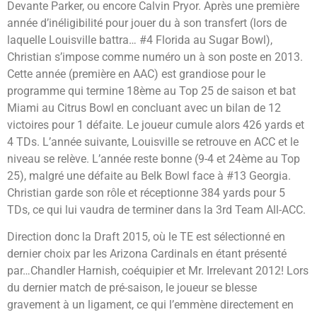
Devante Parker, ou encore Calvin Pryor. Après une première
année d’inéligibilité pour jouer du à son transfert (lors de
laquelle Louisville battra… #4 Florida au Sugar Bowl),
Christian s’impose comme numéro un à son poste en 2013.
Cette année (première en AAC) est grandiose pour le
programme qui termine 18ème au Top 25 de saison et bat
Miami au Citrus Bowl en concluant avec un bilan de 12
victoires pour 1 défaite. Le joueur cumule alors 426 yards et
4 TDs. L’année suivante, Louisville se retrouve en ACC et le
niveau se relève. L’année reste bonne (9-4 et 24ème au Top
25), malgré une défaite au Belk Bowl face à #13 Georgia.
Christian garde son rôle et réceptionne 384 yards pour 5
TDs, ce qui lui vaudra de terminer dans la 3rd Team All-ACC.
Direction donc la Draft 2015, où le TE est sélectionné en
dernier choix par les Arizona Cardinals en étant présenté
par…Chandler Harnish, coéquipier et Mr. Irrelevant 2012! Lors
du dernier match de pré-saison, le joueur se blesse
gravement à un ligament, ce qui l’emmène directement en