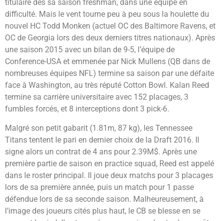
titulaire dès sa saison freshman, dans une équipe en
difficulté. Mais le vent tourne peu à peu sous la houlette du
nouvel HC Todd Monken (actuel OC des Baltimore Ravens, et
OC de Georgia lors des deux derniers titres nationaux). Après
une saison 2015 avec un bilan de 9-5, l’équipe de
Conference-USA et emmenée par Nick Mullens (QB dans de
nombreuses équipes NFL) termine sa saison par une défaite
face à Washington, au très réputé Cotton Bowl. Kalan Reed
termine sa carrière universitaire avec 152 placages, 3
fumbles forcés, et 8 interceptions dont 3 pick-6.
Malgré son petit gabarit (1.81m, 87 kg), les Tennessee
Titans tentent le pari en dernier choix de la Draft 2016. Il
signe alors un contrat de 4 ans pour 2.39M$. Après une
première partie de saison en practice squad, Reed est appelé
dans le roster principal. Il joue deux matchs pour 3 placages
lors de sa première année, puis un match pour 1 passe
défendue lors de sa seconde saison. Malheureusement, à
l’image des joueurs cités plus haut, le CB se blesse en se