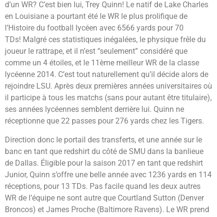
d’un WR? C’est bien lui, Trey Quinn! Le natif de Lake Charles
en Louisiane a pourtant été le WR le plus prolifique de
l’Histoire du football lycéen avec 6566 yards pour 70
TDs! Malgré ces statistiques inégalées, le physique frêle du
joueur le rattrape, et il n’est “seulement” considéré que
comme un 4 étoiles, et le 11ème meilleur WR de la classe
lycéenne 2014. C’est tout naturellement qu’il décide alors de
rejoindre LSU. Après deux premières années universitaires où
il participe à tous les matchs (sans pour autant être titulaire),
ses années lycéennes semblent derrière lui. Quinn ne
réceptionne que 22 passes pour 276 yards chez les Tigers.
Direction donc le portail des transferts, et une année sur le
banc en tant que redshirt du côté de SMU dans la banlieue
de Dallas. Éligible pour la saison 2017 en tant que redshirt
Junior, Quinn s’offre une belle année avec 1236 yards en 114
réceptions, pour 13 TDs. Pas facile quand les deux autres
WR de l’équipe ne sont autre que Courtland Sutton (Denver
Broncos) et James Proche (Baltimore Ravens). Le WR prend