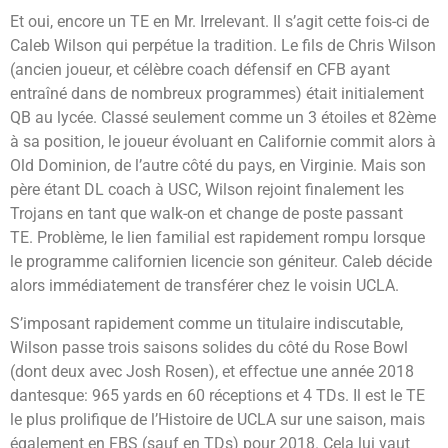
Et oui, encore un TE en Mr. Irrelevant. Il s’agit cette fois-ci de
Caleb Wilson qui perpétue la tradition. Le fils de Chris Wilson
(ancien joueur, et célèbre coach défensif en CFB ayant
entraîné dans de nombreux programmes) était initialement
QB au lycée. Classé seulement comme un 3 étoiles et 82ème
à sa position, le joueur évoluant en Californie commit alors à
Old Dominion, de l’autre côté du pays, en Virginie. Mais son
père étant DL coach à USC, Wilson rejoint finalement les
Trojans en tant que walk-on et change de poste passant
TE. Problème, le lien familial est rapidement rompu lorsque
le programme californien licencie son géniteur. Caleb décide
alors immédiatement de transférer chez le voisin UCLA.
S’imposant rapidement comme un titulaire indiscutable,
Wilson passe trois saisons solides du côté du Rose Bowl
(dont deux avec Josh Rosen), et effectue une année 2018
dantesque: 965 yards en 60 réceptions et 4 TDs. Il est le TE
le plus prolifique de l’Histoire de UCLA sur une saison, mais
également en FBS (sauf en TDs) pour 2018. Cela lui vaut