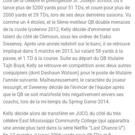
côté de la célèbre et prestigieuse St. Joseph School, où il
lance plus de 5200 yards pour 51 TDs, et coure pour plus de
2000 yards et 29 TDs, lors de ses deux dernières saisons. Vu
comme un 4 étoiles, et le 5ème meilleur QB double menaces
de la cuvée lycéenne 2012, Kelly décide d’emmener son
talent du côté de Clemson, sous les ordres de Dabo
Sweeney. Après une année redshirt sur le banc, il se retrouve
impliqué dans 5 matchs en 2013, lui valant 58 yards à la
passe, et 1 TD à la course. Suite au départ du QB titulaire
Tajh Boyd, Kelly se retrouve en compétition avec deux autres
coéquipiers (dont Deshaun Watson) pour le poste de titulaire
l’année suivante. Malheureusement, le caractère du joueur
ressurgit, et Sweeney décide de l’évincer de l’équipe après
que le QB se soit manifesté très négativement envers ses
coachs, lors de la mi-temps du Spring Game 2014.
Kelly décide alors de transférer en JUCO, du côté du très
célèbre East Mississippi Community College (qui apparaîtra
une année plus tard dans la série Netflix “Last Chance U”).