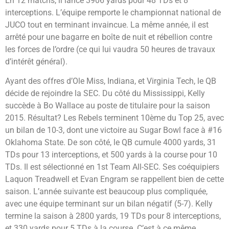
En 12 matchs, il lance 3906 yards pour 48 TDs et 8
interceptions. L’équipe remporte le championnat national de
JUCO tout en terminant invaincue. La même année, il est
arrêté pour une bagarre en boîte de nuit et rébellion contre
les forces de l’ordre (ce qui lui vaudra 50 heures de travaux
d’intérêt général).
Ayant des offres d’Ole Miss, Indiana, et Virginia Tech, le QB
décide de rejoindre la SEC. Du côté du Mississippi, Kelly
succède à Bo Wallace au poste de titulaire pour la saison
2015. Résultat? Les Rebels terminent 10ème du Top 25, avec
un bilan de 10-3, dont une victoire au Sugar Bowl face à #16
Oklahoma State. De son côté, le QB cumule 4000 yards, 31
TDs pour 13 interceptions, et 500 yards à la course pour 10
TDs. Il est sélectionné en 1st Team All-SEC. Ses coéquipiers
Laquon Treadwell et Evan Engram se rappellent bien de cette
saison. L’année suivante est beaucoup plus compliquée,
avec une équipe terminant sur un bilan négatif (5-7). Kelly
termine la saison à 2800 yards, 19 TDs pour 8 interceptions,
et 330 yards pour 5 TDs à la course. C’est à ce même