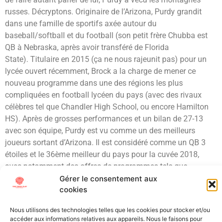
russes. Décryptons. Originaire de l’Arizona, Purdy grandit
dans une famille de sportifs axée autour du
baseball/softball et du football (son petit frère Chubba est
QB à Nebraska, après avoir transféré de Florida
State). Titulaire en 2015 (ça ne nous rajeunit pas) pour un
lycée ouvert récemment, Brock a la charge de mener ce
nouveau programme dans une des régions les plus
compliquées en football lycéen du pays (avec des rivaux
célèbres tel que Chandler High School, ou encore Hamilton
HS). Après de grosses performances et un bilan de 27-13
avec son équipe, Purdy est vu comme un des meilleurs
joueurs sortant d’Arizona. Il est considéré comme un QB 3
étoiles et le 36ème meilleur du pays pour la cuvée 2018,
avec notamment des offres de programmes tels que
Alabama, Texas A&M, UCF, ou encore Iowa State.
Gérer le consentement aux
cookies
C’est vers l’équipe de Ames (Iowa) que le QB s’oriente, avec
un jeune Head Coach qui commence à être très en vue: Matt
Nous utilisons des technologies telles que les cookies pour stocker et/ou
accéder aux informations relatives aux appareils. Nous le faisons pour
Campbell. Dès son année freshman, profitant de la blessure